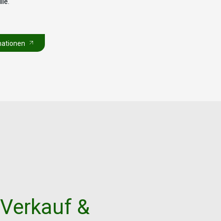
ie.
mationen
 Verkauf &