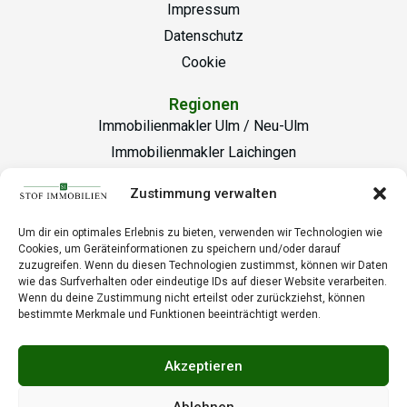
Impressum
Datenschutz
Cookie
Regionen
Immobilienmakler Ulm / Neu-Ulm
Immobilienmakler Laichingen
Büro Laichingen
Zustimmung verwalten
Marktplatz 25/1, 89150 Laichingen
Um dir ein optimales Erlebnis zu bieten, verwenden wir Technologien wie
info@stof-immobilien.de
Cookies, um Geräteinformationen zu speichern und/oder darauf
zuzugreifen. Wenn du diesen Technologien zustimmst, können wir Daten
+49 7333 20 12 00-0
wie das Surfverhalten oder eindeutige IDs auf dieser Website verarbeiten.
Wenn du deine Zustimmung nicht erteilst oder zurückziehst, können
Büro Ulm
bestimmte Merkmale und Funktionen beeinträchtigt werden.
Bockgasse 6, 89073 Ulm
Akzeptieren
info@stof-immobilien.de
+49 731 79 06 030-0
Ablehnen