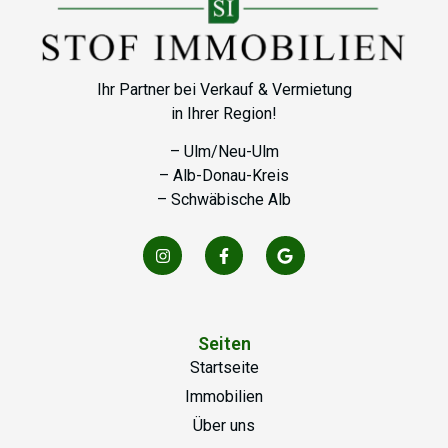
ert. Ich habe 
Versorgungsunternehmen, Notariat, 
t. Eine 
Rechtsbeistand u.v.m.. Meiner Meinung nach 
rbeit.
wird er in sämtlichen immobilienbezogenen 
Ihr Partner bei Verkauf & Vermietung
Belangen eine sehr gute Lösung finden.Vielen 
in Ihrer Region!
Dank für alles. Ich kann Herr Stof nur 
weiterempfehlen.
– Ulm/Neu-Ulm
– Alb-Donau-Kreis
– Schwäbische Alb
Seiten
Startseite
Immobilien
Über uns