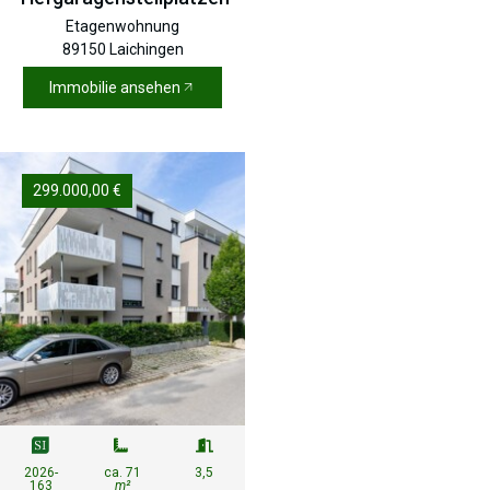
Etagenwohnung
89150 Laichingen
Immobilie ansehen
299.000,00 €
2026-
ca. 71
3,5
163
m²