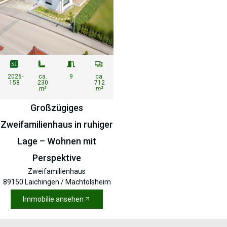
2026-
ca.
9
ca.
158
230
712
m²
m²
Großzügiges
Zweifamilienhaus in ruhiger
Lage – Wohnen mit
Perspektive
Zweifamilienhaus
89150 Laichingen / Machtolsheim
Immobilie ansehen