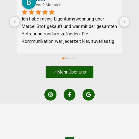
vor 3 Monaten
ng über 
Immobilienmakler Stof ist kompetent, 
 der gesamten 
vertrauenswürdig und zuverlässig. Selbst 
 
herausfordernde Umstände löste er mit 
, zuverlässig 
Bravour. Sein freundliches und korrektes 
en immer 
Verhalten garantierte eine erfolgreiche 
rtet, sodass 
Abwicklung. Regionale Expertise wird durch ein 
arent und 
breit gefächertes Dienstleistungsangebot 
eich war, dass 
ergänzt.Bei meinem Immobilienverkauf bleiben 
Mehr Über uns
werb 
mir folgende Dienstleistungen  sehr positiv in 
ekt einen 
Erinnerung: die individuelle faire Beratung; die 
den hat. Er 
Anfertigung professioneller Bilder 
itet, 
(einschließlich Außenaufnahmen per Drohne); 
ben und alle 
das qualifizierte Expose; die professionelle 
sionell 
Vermarktung; der offene Austausch über den 
mietung für 
gesamten Abwicklungsprozess hinweg; seine 
der 
Kommunikation mit Kommune, Grundbuchamt, 
in der 
Bauämtern und Archiven der Landkreise, 