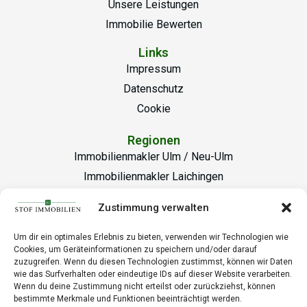
Unsere Leistungen
Immobilie Bewerten
Links
Impressum
Datenschutz
Cookie
Regionen
Immobilienmakler Ulm / Neu-Ulm
Immobilienmakler Laichingen
Büro Laichingen
Zustimmung verwalten
Marktplatz 25/1, 89150 Laichingen
Um dir ein optimales Erlebnis zu bieten, verwenden wir Technologien wie
info@stof-immobilien.de
Cookies, um Geräteinformationen zu speichern und/oder darauf
zuzugreifen. Wenn du diesen Technologien zustimmst, können wir Daten
+49 7333 20 12 00-0
wie das Surfverhalten oder eindeutige IDs auf dieser Website verarbeiten.
Wenn du deine Zustimmung nicht erteilst oder zurückziehst, können
Büro Ulm
bestimmte Merkmale und Funktionen beeinträchtigt werden.