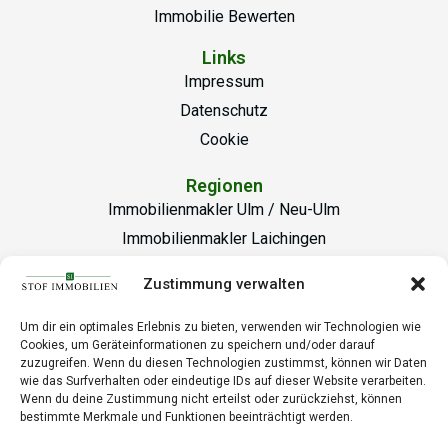
Immobilie Bewerten
Links
Impressum
Datenschutz
Cookie
Regionen
Immobilienmakler Ulm / Neu-Ulm
Immobilienmakler Laichingen
Büro Laichingen
Zustimmung verwalten
Marktplatz 25/1, 89150 Laichingen
Um dir ein optimales Erlebnis zu bieten, verwenden wir Technologien wie
info@stof-immobilien.de
Cookies, um Geräteinformationen zu speichern und/oder darauf
zuzugreifen. Wenn du diesen Technologien zustimmst, können wir Daten
+49 7333 20 12 00-0
wie das Surfverhalten oder eindeutige IDs auf dieser Website verarbeiten.
Wenn du deine Zustimmung nicht erteilst oder zurückziehst, können
Büro Ulm
bestimmte Merkmale und Funktionen beeinträchtigt werden.
Bockgasse 6, 89073 Ulm