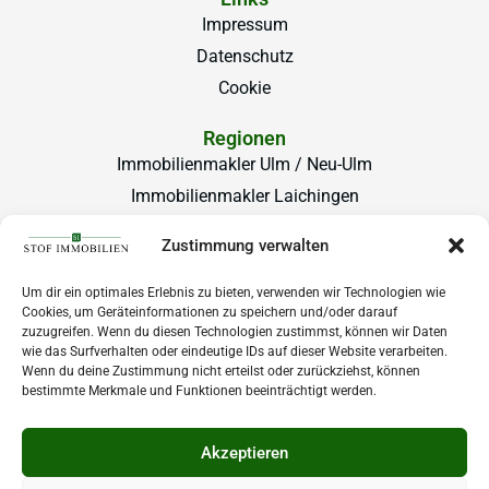
Impressum
Datenschutz
Cookie
Regionen
Immobilienmakler Ulm / Neu-Ulm
Immobilienmakler Laichingen
Büro Laichingen
Zustimmung verwalten
Marktplatz 25/1, 89150 Laichingen
Um dir ein optimales Erlebnis zu bieten, verwenden wir Technologien wie
info@stof-immobilien.de
Cookies, um Geräteinformationen zu speichern und/oder darauf
zuzugreifen. Wenn du diesen Technologien zustimmst, können wir Daten
+49 7333 20 12 00-0
wie das Surfverhalten oder eindeutige IDs auf dieser Website verarbeiten.
Wenn du deine Zustimmung nicht erteilst oder zurückziehst, können
Büro Ulm
bestimmte Merkmale und Funktionen beeinträchtigt werden.
Bockgasse 6, 89073 Ulm
Akzeptieren
info@stof-immobilien.de